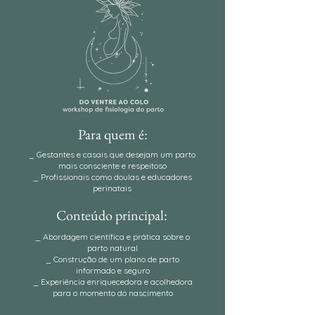
Para quem é:
⁠_ Gestantes e casais que desejam um parto
mais consciente e respeitoso
_ Profissionais como doulas e educadores
perinatais
Conteúdo principal:
⁠_ Abordagem científica e prática sobre o
parto natural
_ Construção de um plano de parto
informado e seguro
_ Experiência enriquecedora e acolhedora
para o momento do nascimento