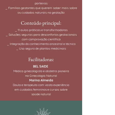
parteiras
_ Famílias gestantes que querem saber mais sobre
os cuidados naturais na gestação
Conteúdo principal:
⁠_ 11 aulas práticas e transformadoras
_ Soluções seguras para desconfortos gestacionais
com comprovação científica
_ Integração do conhecimento ancestral e técnico
_ Uso seguro de plantas medicinais
Facilitadoras:
BEL SAIDE ⁠
Médica ginecologista e obstetra pioneira
na Ginecologia Natural
Marina Almeida
Doula e terapeuta com vasta experiência
em cuidados femininos e cursos sobre
saúde natural