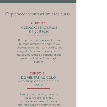
O que você encontrará em cada curso:
CURSO 1
CUIDADOS NATURAIS
na gestação
Para profissionais e famílias que
buscam alternativas naturais e
seguras para lidar com os desafios
da gestação, como enjoos, cistite e
herpes, utilizando a sabedoria das
plantas aliada à Ginecologia
Natural.
CURSO 2
DO VENTRE AO COLO
workshop de fisiologia do
parto
Uma jornada para gestantes,
casais e profissionais
compreenderem o plano da
natureza para o nascimento, com