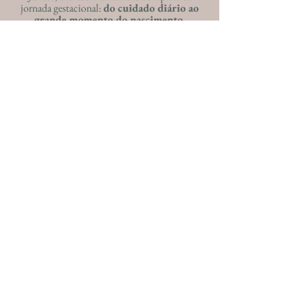
jornada gestacional:
do cuidado diário ao
grande momento do nascimento.
Quero acessar agora!
Investimento
DE:
POR:
CUIDADOS
NATURAIS
na gestação
R$ 497
DO VENTRE AO COLO
workshop de fisiologia
do parto
R$ 129
,90
Quero acessar agora!