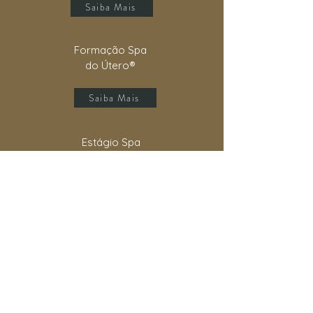
Saiba Mais
Formação Spa
do Útero®
Saiba Mais
Estágio Spa
do Útero®
Saiba Mais
Ainda tem dúvidas?
Fale com o nosso suporte.
Quero tirar dúvidas!