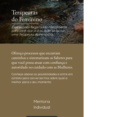
Terapeutas
do Feminino
Esse espaço foi pensado inteiramente
para você, que já é ou quer se tornar
uma Terapeuta do Feminino.
Ofereço processos que encurtam
caminhos e sistematizam os Saberes para
que você possa atuar com confiança e
autoridade no cuidado com as Mulheres.
Conheça abaixo as possibilidades e entre em
contato para conversarmos sobre qual a
melhor para o seu momento:
Mentoria
I
ndividual